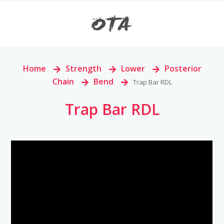
Home
>
Strength
>
Lower
>
Posterior
Chain
>
Bend
>
Trap Bar RDL
Trap Bar RDL